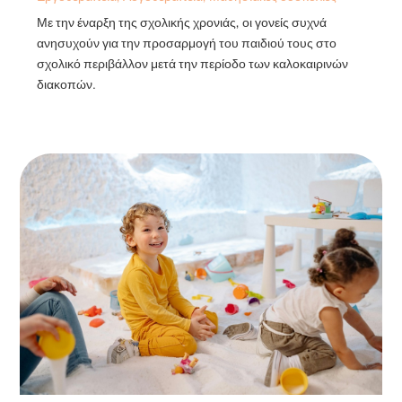
Με την έναρξη της σχολικής χρονιάς, οι γονείς συχνά
ανησυχούν για την προσαρμογή του παιδιού τους στο
σχολικό περιβάλλον μετά την περίοδο των καλοκαιρινών
διακοπών.