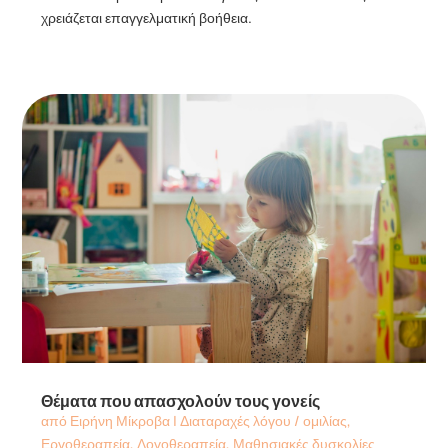
χρειάζεται επαγγελματική βοήθεια.
Θέματα που απασχολούν τους γονείς
από
Ειρήνη Μίκροβα
|
Διαταραχές λόγου / ομιλίας
,
Εργοθεραπεία
,
Λογοθεραπεία
,
Μαθησιακές δυσκολίες