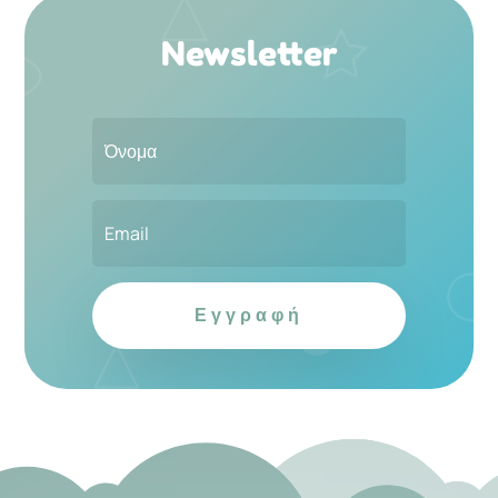
Newsletter
Εγγραφή