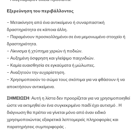
Εξερεύνηση του περιβάλλοντος
– Μετακίνηση από ένα αντικείμενο ή συναρπαστική
δραστηριότητα σε κάποια άλλη.
– Παραμένουν προσκολλημένοι σε ένα μεμονωμένο στοιχείο ή
δραστηριότητα.
– Λίκνισμα ή χτύπημα χεριών ή ποδιών.
– Αυξημένη όσφρηση και γλείψιμο παιχνιδιών.
– Καμία ευαισθησία σε εγκαύματα ή μώλωπες.
– Αναζητούν την ευχαρίστηση.
– Χρησιμοποιούν το σώμα τους σκόπιμα για να φθάσουν ή να
αποκτήσουν αντικείμενα.
ΣΗΜΕΙΩΣΗ
: Αυτή η λίστα δεν προορίζεται για να χρησιμοποιηθεί
ώστε να εκτιμηθεί αν ένα συγκεκριμένο παιδί έχει αυτισμό . Η
διάγνωση θα πρέπει να γίνεται μόνο από έναν ειδικό
χρησιμοποιώντας εξαιρετικά λεπτομερείς πληροφορίες και
παρατηρήσεις συμπεριφοράς .