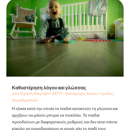
Καθυστέρηση λόγου και γλώσσας
από
Ειρήνη Μίκροβα
|
ΔΕΠΥ
,
Διαταραχές λόγου / ομιλίας
,
Λογοθεραπεία
Η ηλικία κατά την οποία τα παιδιά κατακτούν τη γλώσσα και
αρχίζουν να μιλούν μπορεί να ποικίλλει. Τα παιδιά
προοδεύουν με διαφορετικούς ρυθμούς και δεν είναι πάντα
εύκολο να προσδιορίσουν οι γονείς εάν το παιδί τους