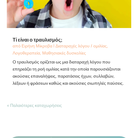
Τί είναι ο τραυλισμός;
από
Ειρήνη Μίκροβα
|
Διαταραχές λόγου / ομιλίας
,
Λογοθεραπεία
,
Μαθησιακές δυσκολίες
Ο τραυλισμός ορίζεται ως μια διαταραχή λόγου που
επηρεάζει τη ροή ομιλίας κατά την οποία παρουσιάζονται
ακούσιες επαναλήψεις, παρατάσεις ήχων, συλλαβών,
λέξεων ή φράσεων καθώς και ακούσιες σιωπηλές παύσεις.
« Παλαιότερες καταχωρήσεις