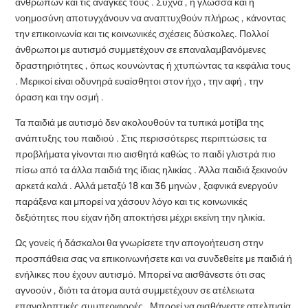
ανθρώπων και τις ανάγκες τους . Συχνά , η γλώσσα και η
νοημοσύνη αποτυγχάνουν να αναπτυχθούν πλήρως , κάνοντας
την επικοινωνία και τις κοινωνικές σχέσεις δύσκολες. Πολλοί
άνθρωποι με αυτισμό συμμετέχουν σε επαναλαμβανόμενες
δραστηριότητες , όπως κουνώντας ή χτυπώντας τα κεφάλια τους
. Μερικοί είναι οδυνηρά ευαίσθητοι στον ήχο , την αφή , την
όραση και την οσμή .
Τα παιδιά με αυτισμό δεν ακολουθούν τα τυπικά μοτίβα της
ανάπτυξης του παιδιού . Στις περισσότερες περιπτώσεις τα
προβλήματα γίνονται πιο αισθητά καθώς το παιδί γλιστρά πιο
πίσω από τα άλλα παιδιά της ίδιας ηλικίας . Άλλα παιδιά ξεκινούν
αρκετά καλά . Αλλά μεταξύ 18 και 36 μηνών , ξαφνικά ενεργούν
παράξενα και μπορεί να χάσουν λόγο και τις κοινωνικές
δεξιότητες που είχαν ήδη αποκτήσει μέχρι εκείνη την ηλικία.
Ως γονείς ή δάσκαλοι θα γνωρίσετε την απογοήτευση στην
προσπάθεια σας να επικοινωνήσετε και να συνδεθείτε με παιδιά ή
ενήλικες που έχουν αυτισμό. Μπορεί να αισθάνεστε ότι σας
αγνοούν , διότι τα άτομα αυτά συμμετέχουν σε ατέλειωτα
επαναληπτικές συμπεριφορές . Μπορεί να αισθάνεστε απελπισία