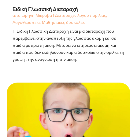
Ειδική Γλωσσική Διαταραχή
από
Ειρήνη Μίκροβα
|
Διαταραχές λόγου / ομιλίας
,
Λογοθεραπεία
,
Μαθησιακές δυσκολίες
Η Ειδική Γλωσσική Διαταραχή είναι μια διαταραχή που
παρεμβαίνει στην ανάπτυξη της γλώσσας ακόμη και σε
παιδιά με άριστη ακοή. Μπορεί να επηρεάσει ακόμη και
παιδιά που δεν εκδηλώνουν καμία δυσκολία στην ομιλία, τη
γραφή , την ανάγνωση ή την ακοή.