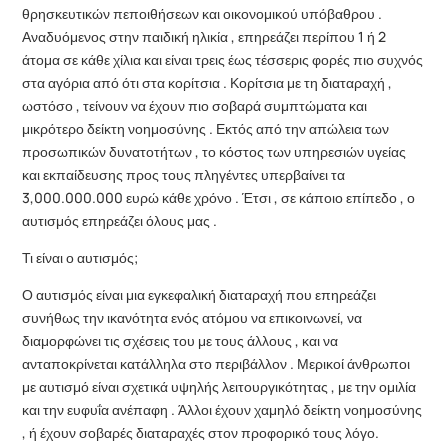
θρησκευτικών πεποιθήσεων και οικονομικού υπόβαθρου .
Αναδυόμενος στην παιδική ηλικία , επηρεάζει περίπου 1 ή 2
άτομα σε κάθε χίλια και είναι τρεις έως τέσσερις φορές πιο συχνός
στα αγόρια από ότι στα κορίτσια . Κορίτσια με τη διαταραχή ,
ωστόσο , τείνουν να έχουν πιο σοβαρά συμπτώματα και
μικρότερο δείκτη νοημοσύνης . Εκτός από την απώλεια των
προσωπικών δυνατοτήτων , το κόστος των υπηρεσιών υγείας
και εκπαίδευσης προς τους πληγέντες υπερβαίνει τα
3,000.000.000 ευρώ κάθε χρόνο . Έτσι , σε κάποιο επίπεδο , ο
αυτισμός επηρεάζει όλους μας .
Τι είναι ο αυτισμός;
Ο αυτισμός είναι μια εγκεφαλική διαταραχή που επηρεάζει
συνήθως την ικανότητα ενός ατόμου να επικοινωνεί, να
διαμορφώνει τις σχέσεις του με τους άλλους , και να
ανταποκρίνεται κατάλληλα στο περιβάλλον . Μερικοί άνθρωποι
με αυτισμό είναι σχετικά υψηλής λειτουργικότητας , με την ομιλία
και την ευφυΐα ανέπαφη . Άλλοι έχουν χαμηλό δείκτη νοημοσύνης
, ή έχουν σοβαρές διαταραχές στον προφορικό τους λόγο.