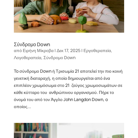
Σύνδρομο Down
από
Ειρήνη Μίκροβα
|
Δεκ 17, 2025
|
Εργοθεραπεία
,
Λογοθεραπεία
,
Σύνδρομο Down
To σύνδρομο Down ή Τρισωμία 21 αποτελεί την πιο κοινή
γενετική διαταραχή, η οποία δημιουργείται από ένα
επιπλέον χρωμόσωμα στο 21 ζεύγος χρωμοσωμάτων σε
κάθε κύτταρο του ανθρώπινου οργανισμού. Πήρε το
όνομά του από τον Άγγλο John Langdon Down, o
οποίος...