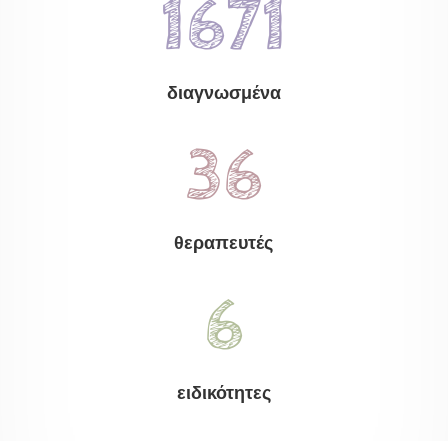
1671
διαγνωσμένα
36
θεραπευτές
6
ειδικότητες