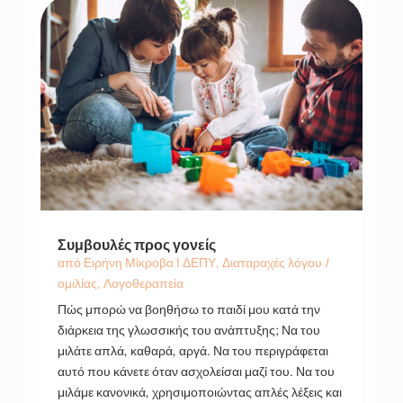
Συμβουλές προς γονείς
από
Ειρήνη Μίκροβα
|
ΔΕΠΥ
,
Διαταραχές λόγου /
ομιλίας
,
Λογοθεραπεία
Πώς μπορώ να βοηθήσω το παιδί μου κατά την
διάρκεια της γλωσσικής του ανάπτυξης; Να του
μιλάτε απλά, καθαρά, αργά. Να του περιγράφεται
αυτό που κάνετε όταν ασχολείσαι μαζί του. Να του
μιλάμε κανονικά, χρησιμοποιώντας απλές λέξεις και